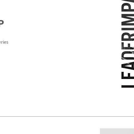
P
eries