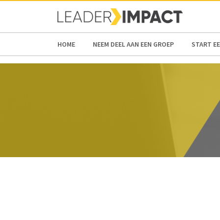
HOME
NEEM DEEL AAN EEN GROEP
START E